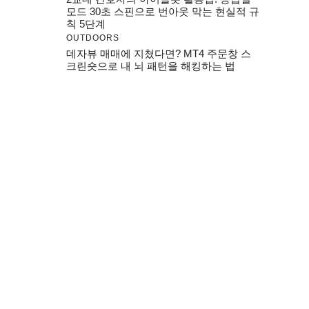
모드 30초 스핀으로 번아웃 막는 현실적 규
칙 5단계
OUTDOORS
데자뷰 매매에 지쳤다면? MT4 주문창 스
크린숏으로 내 뇌 패턴을 해킹하는 법