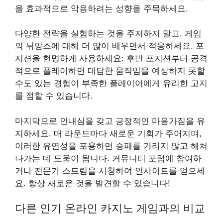
을 효과적으로 악용하려는 성향을 주목하세요.
다양한 전략을 실험하는 것을 주저하지 말고, 게임
의 뉘앙스에 대해 더 많이 배우면서 적응하세요. 포
지션을 현명하게 사용하세요: 후반 포지션부터 공격
적으로 플레이하면 대담한 움직임을 예상하지 못할
수도 있는 경험이 부족한 플레이어에게 유리한 고지
를 점할 수 있습니다.
마지막으로 인내심을 갖고 긍정적인 마음가짐을 유
지하세요. 매 라운드마다 새로운 기회가 주어지며,
이러한 유연성을 포용하면 승패를 가리지 않고 헤쳐
나가는 데 도움이 됩니다. 커뮤니티 포럼에 참여하
거나 전문가 스트림을 시청하여 인사이트를 얻으세
요. 항상 새로운 것을 발견할 수 있습니다!
다른 인기 온라인 카지노 게임과의 비교