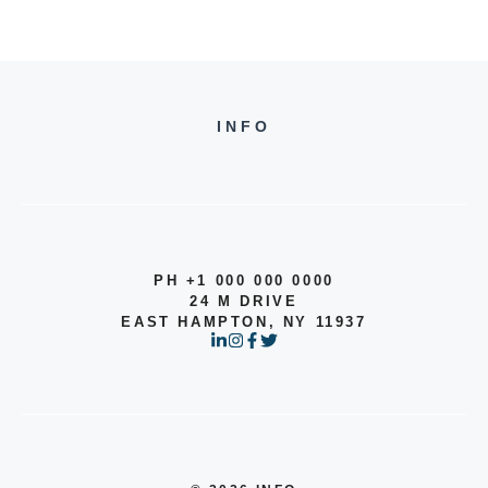
INFO
PH +1 000 000 0000
24 M DRIVE
EAST HAMPTON, NY 11937