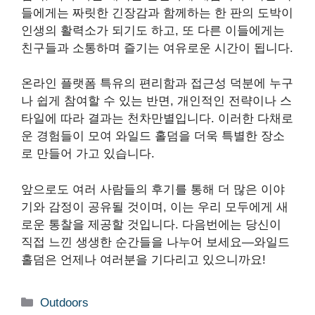
들에게는 짜릿한 긴장감과 함께하는 한 판의 도박이
인생의 활력소가 되기도 하고, 또 다른 이들에게는
친구들과 소통하며 즐기는 여유로운 시간이 됩니다.
온라인 플랫폼 특유의 편리함과 접근성 덕분에 누구
나 쉽게 참여할 수 있는 반면, 개인적인 전략이나 스
타일에 따라 결과는 천차만별입니다. 이러한 다채로
운 경험들이 모여 와일드 홀덤을 더욱 특별한 장소
로 만들어 가고 있습니다.
앞으로도 여러 사람들의 후기를 통해 더 많은 이야
기와 감정이 공유될 것이며, 이는 우리 모두에게 새
로운 통찰을 제공할 것입니다. 다음번에는 당신이
직접 느낀 생생한 순간들을 나누어 보세요—와일드
홀덤은 언제나 여러분을 기다리고 있으니까요!
Categories
Outdoors